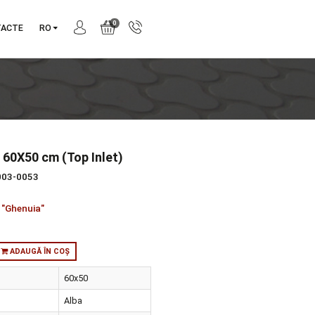
0
NIE
CONTACTE
RO
atting Pan, 60X50 cm (Top Inlet)
produs:
5952L003-0053
tie:
A16
orie:
Vase WC "Ghenuia"
:
in stoc
ADAUGĂ ÎN COȘ
ensiuni
60x50