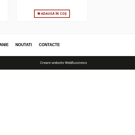
 ÎN COȘ
ADAUGĂ ÎN COȘ
OTII
COMPANIE
NOUTATI
CONTACTE
Creare website
WebBusiness