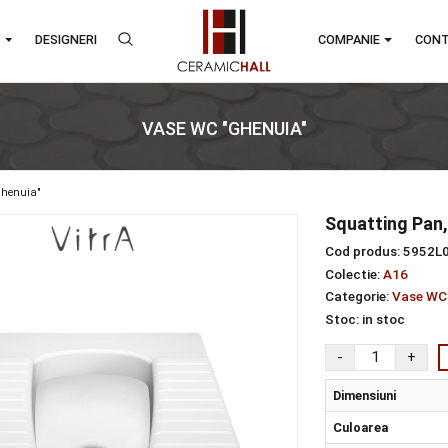
RANDURI
DESIGNERI
COMPA
VASE WC "GHENUIA"
ase wc "ghenuia"
Squ
Cod 
Colec
Categ
Stoc
Dim