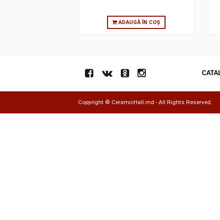
ADAUGĂ ÎN COȘ
Copyright ©
CeramicHall.md
- All Rights Res