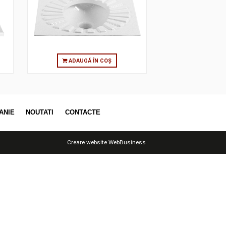
 60X50 CM (TOP
ARKITEKT SQUATTING PAN, RIM
ET)
WASHING, BACK WATER INLET
 ÎN COȘ
ADAUGĂ ÎN COȘ
OTII
COMPANIE
NOUTATI
CONTACTE
Creare website
WebBusiness