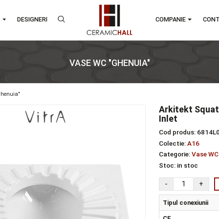
RANDURI
DESIGNERI
COMPA
VASE WC "GHENUIA"
ase wc "ghenuia"
Ark
Inle
Cod 
Colec
Categ
Stoc