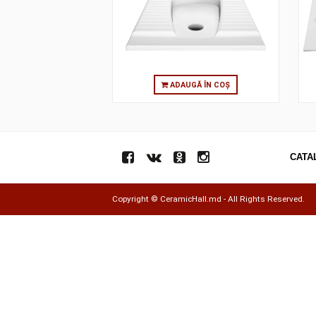
SQUATTING PAN, 60X50 CM (BACK
INLET)
ADAUGĂ ÎN COȘ
Copyright ©
CeramicHall.md
- All Rights Res