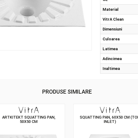
Tipu
CE
Mat
Vitr
Dim
Cul
Lat
Adi
Inal
PRODUSE SIMILARE