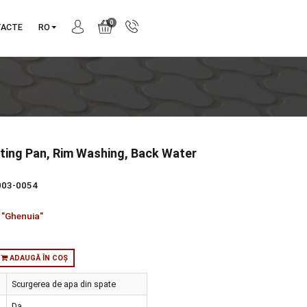
0
NIE
CONTACTE
RO
itekt Squatting Pan, Rim Washing, Back Water
t
produs:
6814L003-0054
tie:
A16
orie:
Vase WC "Ghenuia"
:
in stoc
ADAUGĂ ÎN COȘ