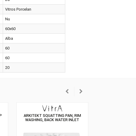
l conexiunii
Scurgerea de apa din spate
Da
erial
Vitros Porcelan
A Clean
Nu
ensiuni
60x60
oarea
Alba
imea
60
ncimea
60
timea
20