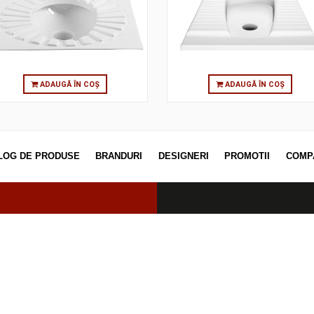
ARTKITEKT SQUATTING PAN,
SQUATTING PAN,
50X50 CM
INL
ADAUGĂ ÎN COȘ
ADAUGĂ
CATALOG DE PRODUSE
BRANDURI
DESIGNERI
PROM
erved.