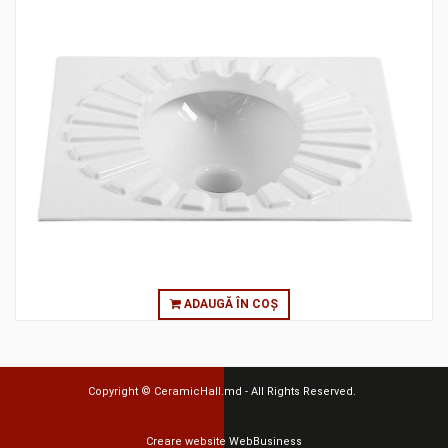
ADAUGĂ ÎN COȘ
Copyright ©
CeramicHall.md
- All Rights Reserved.
Creare website
WebBusiness