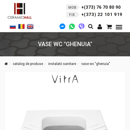
+(373) 76 70 80 90
MOB
+(373) 22 101 919
FIX
VASE WC "GHENUIA"
catalog de produse
instalatii sanitare
vase wc "ghenuia"