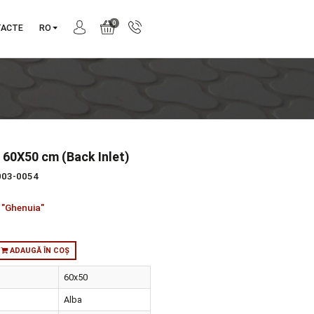
0
NIE
CONTACTE
RO
atting Pan, 60X50 cm (Back Inlet)
produs:
5952L003-0054
tie:
A16
orie:
Vase WC "Ghenuia"
:
in stoc
ADAUGĂ ÎN COȘ
ensiuni
60x50