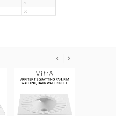
oarea
Alba
imea
60
ncimea
50
UATTING PAN
ARKITEKT SQUATTING PAN, RIM
WASHING, BACK WATER INLET