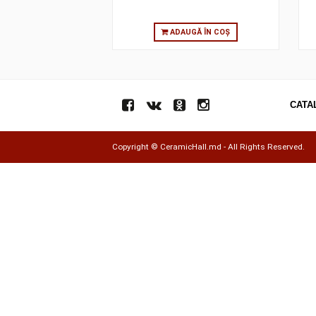
ADAUGĂ ÎN COȘ
Copyright ©
CeramicHall.md
- All Rights Res