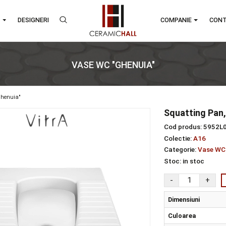
RANDURI
DESIGNERI
COMPA
VASE WC "GHENUIA"
ase wc "ghenuia"
Squ
Cod 
Colec
Categ
Stoc
Dim