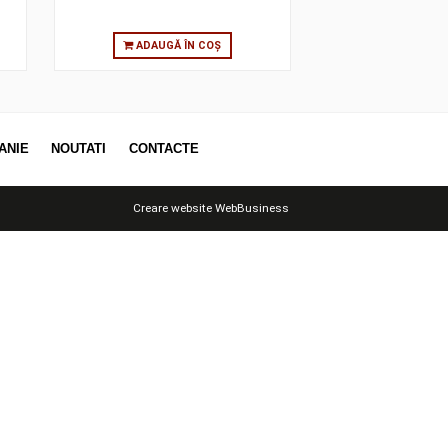
 ÎN COȘ
ADAUGĂ ÎN COȘ
OTII
COMPANIE
NOUTATI
CONTACTE
Creare website
WebBusiness