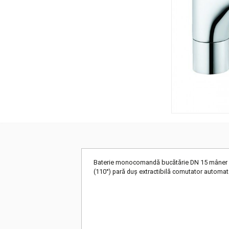
Baterie monocomandă bucătărie DN 15 mâ
(110°) pară duş extractibilă comutator 