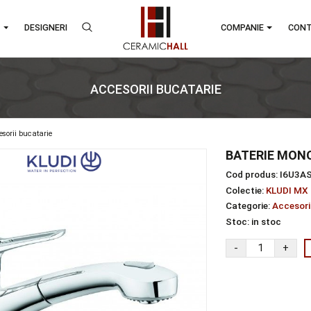
RANDURI
DESIGNERI
COMPA
ACCESORII BUCATARIE
re
accesorii bucatarie
BAT
Cod 
Colec
Categ
Stoc