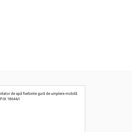
ş ceramic cu limitator de apă fierbinte gură de umplere mobilă
i cupru 8/10 mm P-IX 18644/I