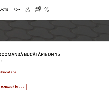
0
NIE
CONTACTE
RO
ERIE MONOCOMANDĂ BUCĂTĂRIE DN 15
produs:
I6U3ASF
tie:
KLUDI MX
orie:
Accesorii Bucatarie
:
in stoc
ADAUGĂ ÎN COȘ