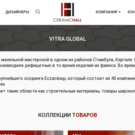
ЕНДЫ
ДИЗАЙНЕРЫ
КОМП
VITRA GLOBAL
алась с маленькой мастерской в одном из районов Стамбул
овек, производила дефицитные в то время изделия из фа
ну.
остав крупнейшего холдинга Eczacıbaşı, который состоит 
 человек.
ватывает такие области как строительные материалы, то
КОЛЛЕКЦИИ
ТОВАРОВ