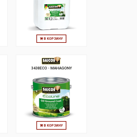
MULTI-TOP MAT
9980ECO LAC MULTI-TOP ULTRA
TIN
MATT
РЗИНУ
В КОРЗИНУ
GRI SILVER
3438ECO - MAHAGONY