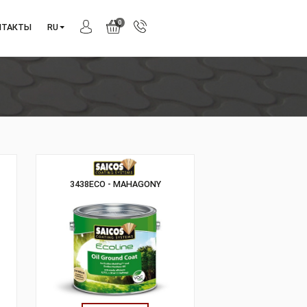
0
АНИЯ
КОНТАКТЫ
RU
рытия
GRI SILVER
3438ECO - MAHAGONY