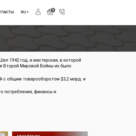
0
АНИЯ
КОНТАКТЫ
RU
а, Картале. Шел 1942 год, и мастерская, в которой
янса. Во время Второй Мировой Войны их было
из 40 компаний с общим товарооборотом $3,2 млрд. и
вары широкого потребления, финансы и