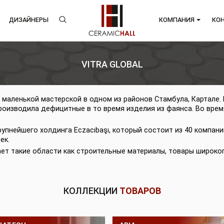
ЕНДЫ
ДИЗАЙНЕРЫ
КОМП
VITRA GLOBAL
алась с маленькой мастерской в одном из районов Стамбул
овек, производила дефицитные в то время изделия из фа
ну.
остав крупнейшего холдинга Eczacıbaşı, который состоит 
 человек.
ватывает такие области как строительные материалы, то
КОЛЛЕКЦИИ
ТОВАРОВ