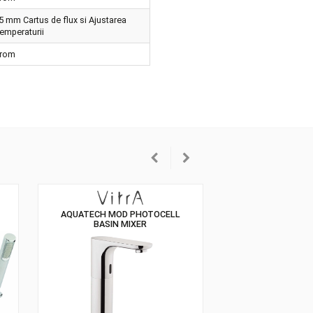
alare
at
Crom
tus
35 mm Cartus de flux si Ajustarea
Temperaturii
oarea
Crom
MIXER (DECK
AQUATECH MOD PHOTOCELL
TED)
BASIN MIXER