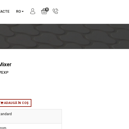
0
NIE
CONTACTE
RO
va Shower Mixer
produs:
A42357EXP
tie:
Brava
orie:
Robinete
:
in stoc
ADAUGĂ ÎN COȘ
ul de
Standard