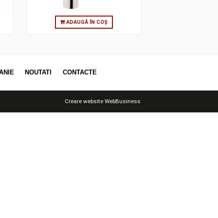
 ÎN COȘ
ADAUGĂ ÎN COȘ
OTII
COMPANIE
NOUTATI
CONTACTE
Creare website
WebBusiness