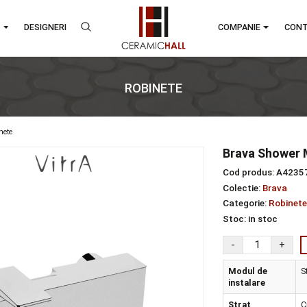
RANDURI
DESIGNERI
COMPA
ROBINETE
re
robinete
Bra
Cod 
Colec
Categ
Stoc
Mod