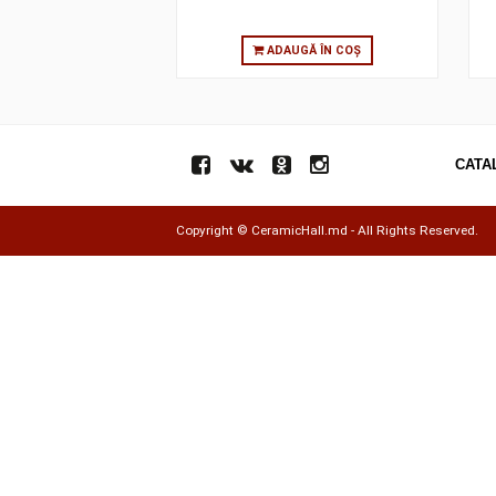
ADAUGĂ ÎN COȘ
Copyright ©
CeramicHall.md
- All Rights Res