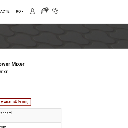
0
NIE
CONTACTE
RO
va Bath/Shower Mixer
produs:
A42356EXP
tie:
Brava
orie:
Robinete
:
in stoc
ADAUGĂ ÎN COȘ
ul de
Standard