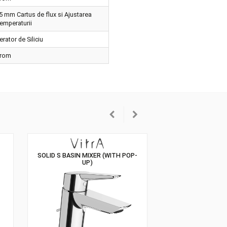
alare
at
Crom
tus
35 mm Cartus de flux si Ajustarea
Temperaturii
ator
Aerator de Siliciu
oarea
Crom
 SHOWER MIXER,
SOLID S BASIN MIXER (WITH POP-
RT, CHROME
UP)