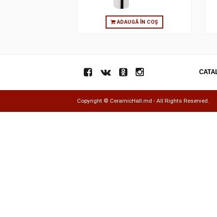
ADAUGĂ ÎN COȘ
Copyright ©
CeramicHall.md
- All Rights Res