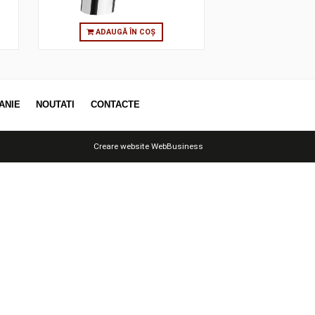
 ÎN COȘ
ADAUGĂ ÎN COȘ
OTII
COMPANIE
NOUTATI
CONTACTE
Creare website
WebBusiness