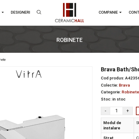
RANDURI
DESIGNERI
COMPA
ROBINETE
re
robinete
Bra
Cod 
Colec
Categ
Stoc
Mod