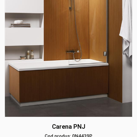
Carena PNJ
Cod produs:
0N4439P