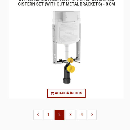
CISTERN SET (WITHOUT METAL BRACKETS) - 8 CM
ADAUGĂ ÎN COȘ
1
2
3
4