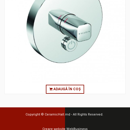
ADAUGĂ ÎN COȘ
Copyright ©
CeramicHall.md
- All Rights Reserved.
Creare website
WebBusiness