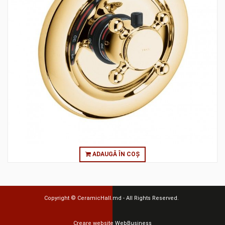
ADAUGĂ ÎN COȘ
Copyright ©
CeramicHall.md
- All Rights Reserved.
Creare website
WebBusiness