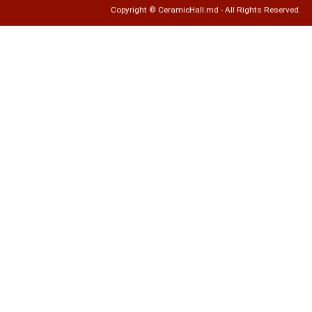
ADAUGĂ ÎN COȘ
Copyright ©
CeramicHall.md
- All Rights Res