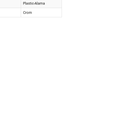
at
Crom Mat-Aur
erial
Plastic-Alama
oarea
Crom