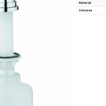
Str
Mat
Cul