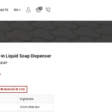
0
NIE
CONTACTE
RO
tekta Built-in Liquid Soap Dispenser
produs:
A44285EXP
tie:
Arkitekta
orie:
Accesorii
:
in stoc
ADAUGĂ ÎN COȘ
ul de instalare
Inglobate