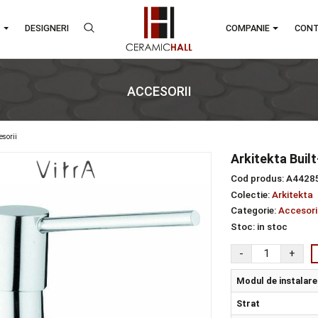
RANDURI
DESIGNERI
COMPA
ACCESORII
re
accesorii
Arki
Cod 
Colec
Categ
Stoc
Mod