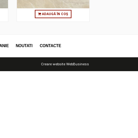
 ÎN COȘ
ADAUGĂ ÎN COȘ
OTII
COMPANIE
NOUTATI
CONTACTE
Creare website
WebBusiness