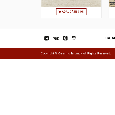
ADAUGĂ ÎN COȘ
Copyright ©
CeramicHall.md
- All Rights Res