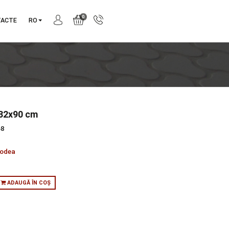
0
NIE
CONTACTE
RO
UBIO-G/R 32x90 cm
produs:
RIBG868
tie:
DANUBIO
orie:
Pentru Podea
:
in stoc
ADAUGĂ ÎN COȘ