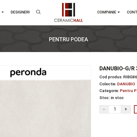
RANDURI
DESIGNERI
COMPA
PENTRU PODEA
tru podea
DAN
Cod 
Colec
Categ
Stoc