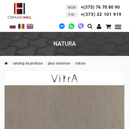
+(373) 76 70 80 90
MOB
+(373) 22 101 919
FIX
NATURA
catalog de produse
placi ceramice
natura