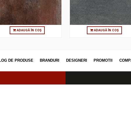
60X120 TERRA NOVA TILE MOCHA
30X30 NEWCON 
MATT
MA
ADAUGĂ ÎN COȘ
ADAUGĂ
CATALOG DE PRODUSE
BRANDURI
DESIGNERI
PROM
erved.