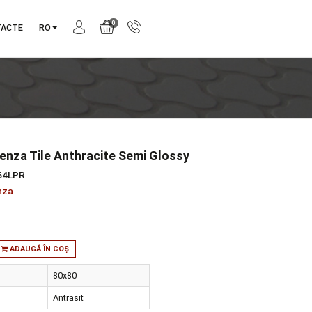
0
NIE
CONTACTE
RO
80 Pietra Pienza Tile Anthracite Semi Glossy
produs:
K936564LPR
tie:
Pietra Pienza
orie:
Natura
:
in stoc
ADAUGĂ ÎN COȘ
ensiuni
80x80