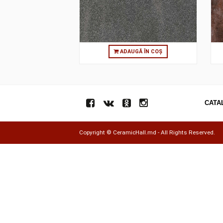
15X90 TECH-SLATE ANTHRACITE
RANDOM 2R
ADAUGĂ ÎN COȘ
Copyright ©
CeramicHall.md
- All Rights Res