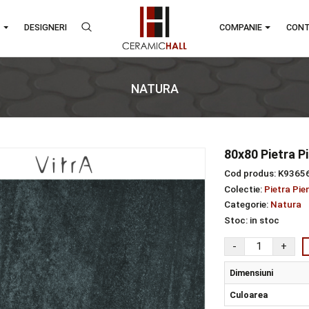
RANDURI
DESIGNERI
COMPA
NATURA
ura
80x
Cod 
Colec
Categ
Stoc
Dim