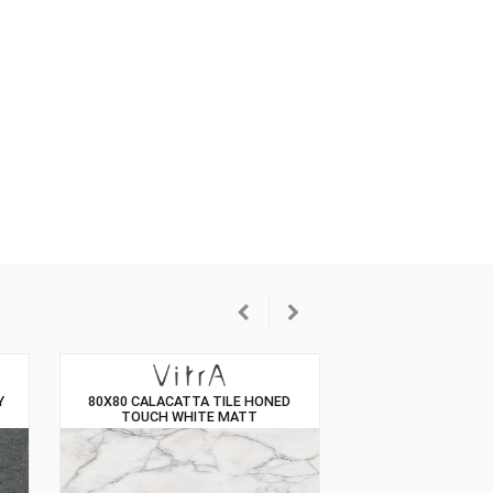
oarea
Antrasit