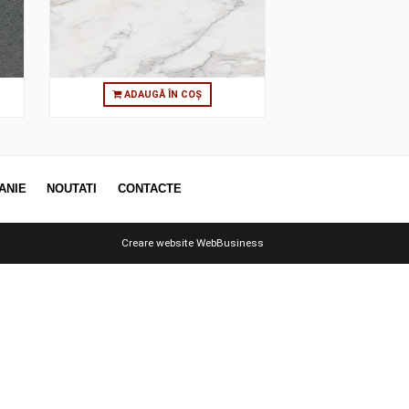
TILE DARK GREY
80X80 CALACATTA TILE HONED
TT
TOUCH WHITE MATT
 ÎN COȘ
ADAUGĂ ÎN COȘ
OTII
COMPANIE
NOUTATI
CONTACTE
Creare website
WebBusiness