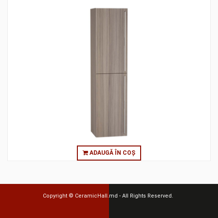
ADAUGĂ ÎN COȘ
Copyright ©
CeramicHall.md
- All Rights Reserved.