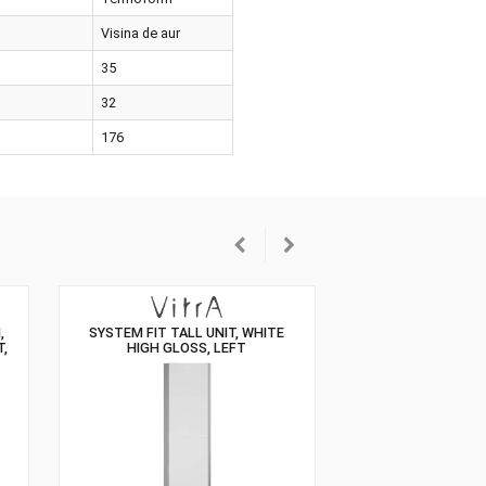
rietatile produsului
Coborire Lenta
at
Termoform
oarea
Visina de aur
imea
35
ncimea
32
timea
176
NG UNIT, 50 CM,
SYSTEM FIT TALL UNIT, WHITE
TALLIC WALNUT,
HIGH GLOSS, LEFT
GHT