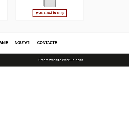
 ÎN COȘ
ADAUGĂ ÎN COȘ
OTII
COMPANIE
NOUTATI
CONTACTE
Creare website
WebBusiness