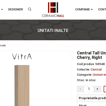
RANDURI
DESIGNERI
COMPA
UNITATI INALTE
unitati inalte
Cent
Cher
Cod 
Colec
Categ
Stoc