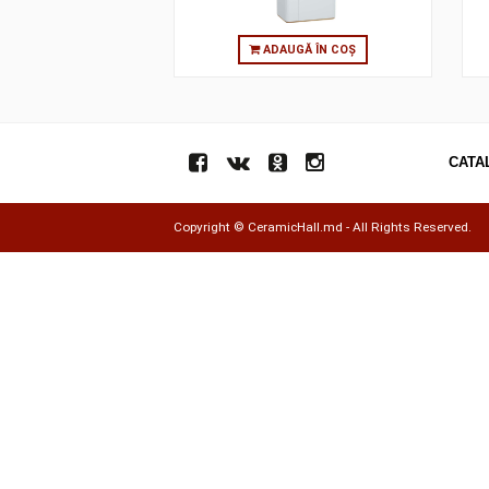
ADAUGĂ ÎN COȘ
Copyright ©
CeramicHall.md
- All Rights Res