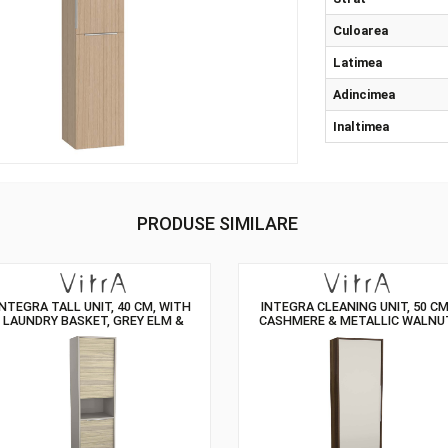
Prop
Str
Cul
Lat
Adi
Inal
PRODUSE SIMILARE
INTEGRA TALL UNIT, 40 CM, WITH
INTEGRA CLEANI
LAUNDRY BASKET, GREY ELM &
CASHMERE & ME
GRITSTONE, LEFT
RI