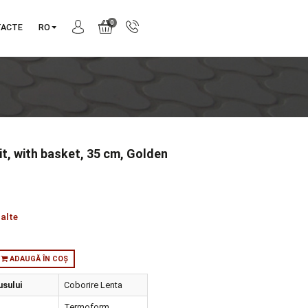
0
NIE
CONTACTE
RO
ral Tall Unit, with basket, 35 cm, Golden
ry, Right
produs:
58948
tie:
Central
orie:
Unitati inalte
:
in stoc
ADAUGĂ ÎN COȘ