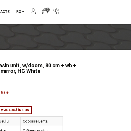
0
NIE
CONTACTE
RO
ima Washbasin unit, w/doors, 80 cm + wb +
f + classic mirror, HG White
produs:
60258
tie:
O03
orie:
Seturi de baie
:
in stoc
ADAUGĂ ÎN COȘ