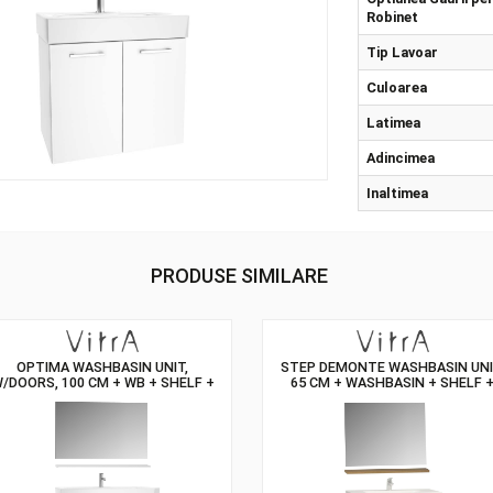
Prop
Opti
Rob
Tip
Cul
Lat
Adi
Inal
PRODUSE SIMILARE
OPTIMA WASHBASIN UNIT,
STEP DEMONTE W
W/DOORS, 100 CM + WB + SHELF +
65 CM + WASHB