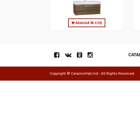
MIRROR WITH SIDE CABINET),
LIGHT WALNUT
ADAUGĂ ÎN COȘ
Copyright ©
CeramicHall.md
- All Rights Res