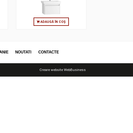
 MIRROR
MIRROR, SHELF), WHITE HIGH
GLOSS
 ÎN COȘ
ADAUGĂ ÎN COȘ
OTII
COMPANIE
NOUTATI
CONTACTE
Creare website
WebBusiness