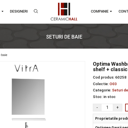
RANDURI
DESIGNERI
COMPA
SETURI DE BAIE
seturi de baie
Opt
shel
Cod 
Colec
Categ
Stoc