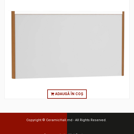
ADAUGĂ ÎN COȘ
Copyright ©
CeramicHall.md
- All Rights Reserved.