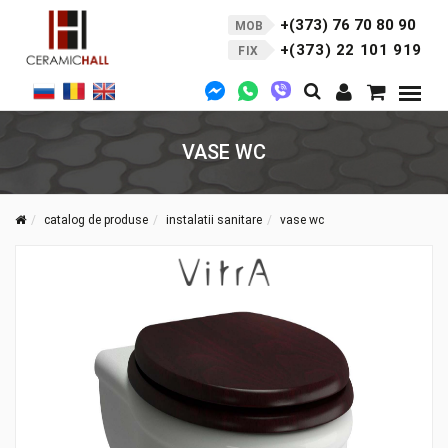
+(373) 76 70 80 90
MOB
+(373) 22 101 919
FIX
VASE WC
catalog de produse
instalatii sanitare
vase wc