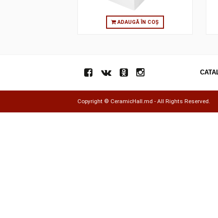
ADAUGĂ ÎN COȘ
Copyright ©
CeramicHall.md
- All Rights Res