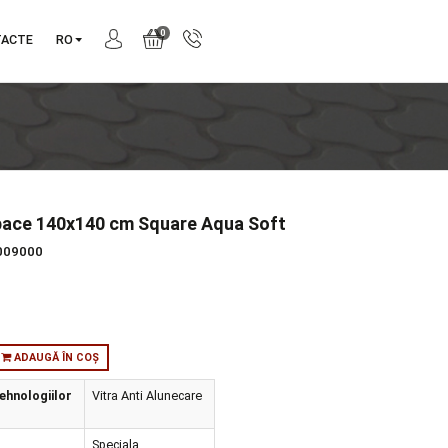
0
NIE
CONTACTE
RO
ife Liquid Space 140x140 cm Square Aqua Soft
produs:
54340009000
tie:
4Life
orie:
Cazi
:
in stoc
ADAUGĂ ÎN COȘ
atibilitatea Tehnologiilor
Vitra Anti Alunecare