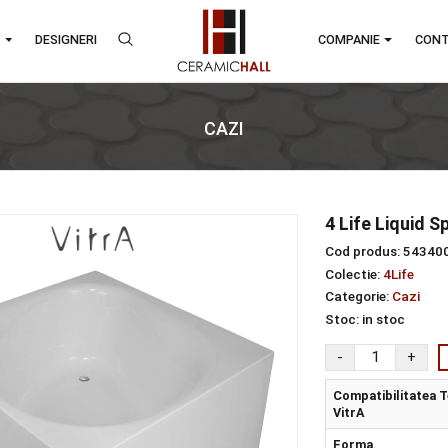
RANDURI
DESIGNERI
COMPA
CAZI
azi
4 L
Cod 
Colec
Categ
Stoc
Comp