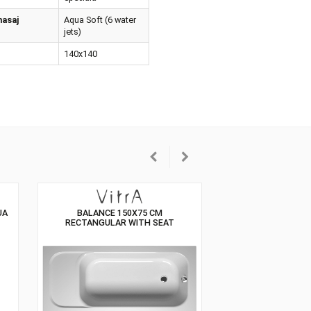
A
ma
Speciala
iunea de hidromasaj
Aqua Soft (6 water
jets)
ensiuni
140x140
50X150 CM AQUA
BALANCE 150X75 CM
ROME WITH JET
RECTANGULAR WITH SEAT
BATHTUB