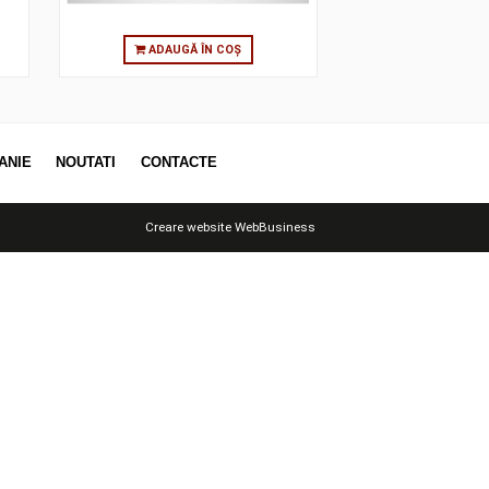
 ÎN COȘ
ADAUGĂ ÎN COȘ
OTII
COMPANIE
NOUTATI
CONTACTE
Creare website
WebBusiness