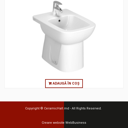
ADAUGĂ ÎN COȘ
Copyright ©
CeramicHall.md
- All Rights Reserved.
Creare website
WebBusiness