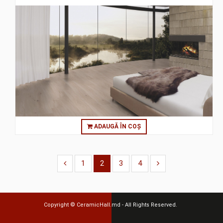
ADAUGĂ ÎN COȘ
1
2
3
4
Copyright ©
CeramicHall.md
- All Rights Reserved.