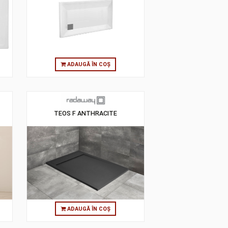
 RECTANGULAR
T90 140X90 RECTANGULAR
HROME COVER
MONOFLAT SHOWER TRAY
 ÎN COȘ
ADAUGĂ ÎN COȘ
A KDD
TEOS F ANTHRACITE