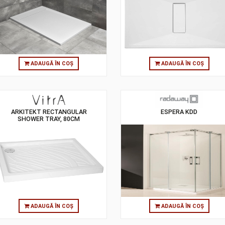
TEOS F WHITE
SLIM 170X090
MONOFLAT, C
ADAUGĂ ÎN COȘ
ADAUGĂ
ARKITEKT RECTANGULAR
ESPER
SHOWER TRAY, 80CM