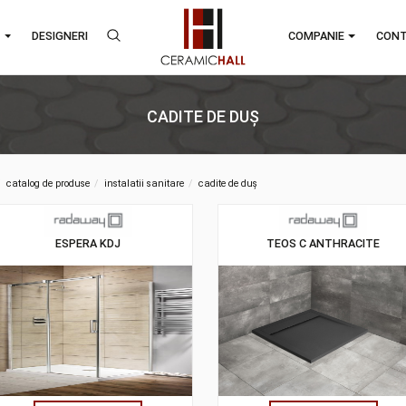
RANDURI
DESIGNERI
COMPA
CADITE DE DUȘ
catalog de produse
instalatii sanitare
cadite de duș
ESPERA KDJ
TEOS C A