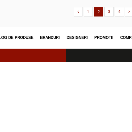
ADAUGĂ ÎN COȘ
ADAUGĂ
1
2
CATALOG DE PRODUSE
BRANDURI
DESIGNERI
PROM
erved.