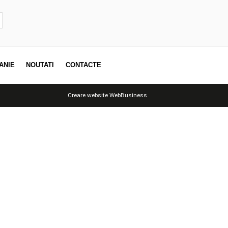
 ÎN COȘ
ADAUGĂ ÎN COȘ
3
4
OTII
COMPANIE
NOUTATI
CONTACTE
Creare website
WebBusiness