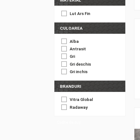
Totul pentru de duș
MATERIAL
Lut Ars Fin
CULOAREA
Alba
Antrasit
Gri
Gri deschis
Gri inchis
BRANDURI
Vitra Global
Radaway