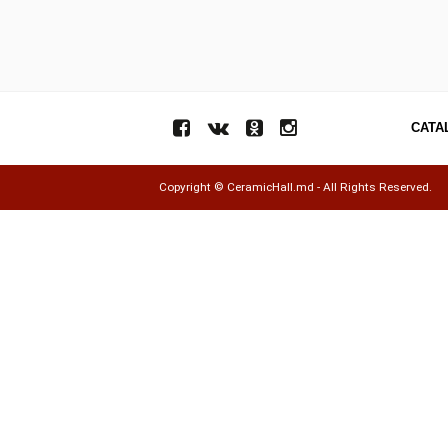
Copyright ©
CeramicHall.md
- All Rights Res